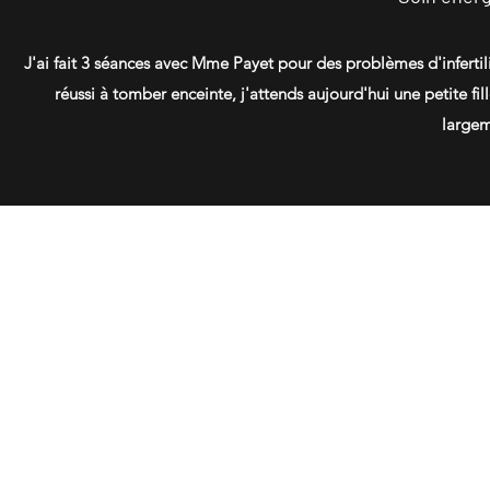
J'ai fait 3 séances avec Mme Payet pour des problèmes d'infertilit
réussi à tomber enceinte, j'attends aujourd'hui une petite fi
largem
Chr
©2021 Tous droits réservés - Chrystelle PA